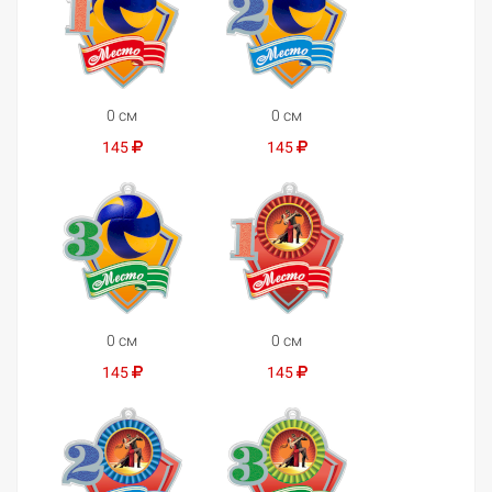
0 см
0 см
145
145
0 см
0 см
145
145