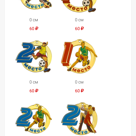
0 см
0 см
60
60
0 см
0 см
60
60