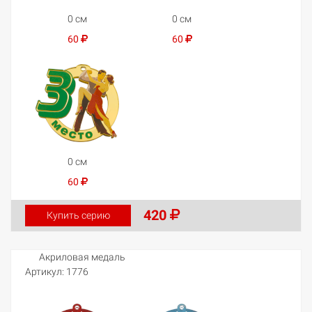
0 см
0 см
60
60
0 см
60
420
Купить серию
Акриловая медаль
Артикул:
1776