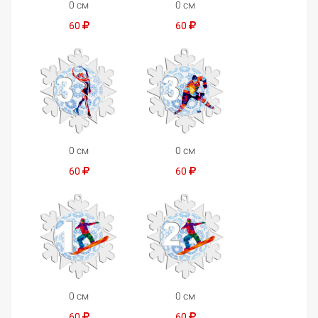
0 см
0 см
60
60
0 см
0 см
60
60
0 см
0 см
60
60