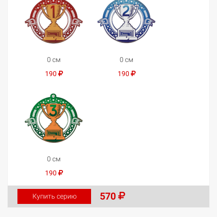
0 см
0 см
190
190
0 см
190
570
Купить серию