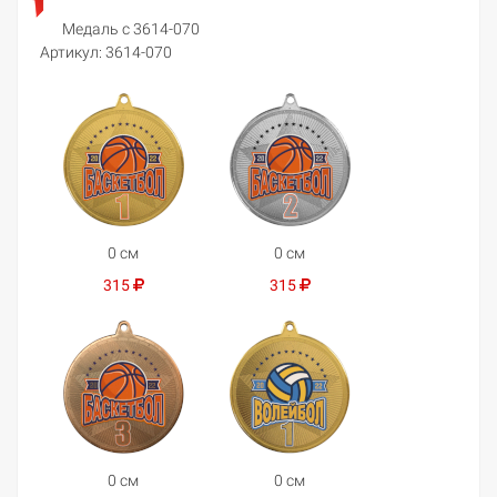
Медаль с 3614-070
Артикул:
3614-070
0 см
0 см
315
315
0 см
0 см