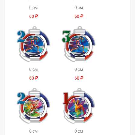
0 см
0 см
60
60
0 см
0 см
60
60
0 см
0 см