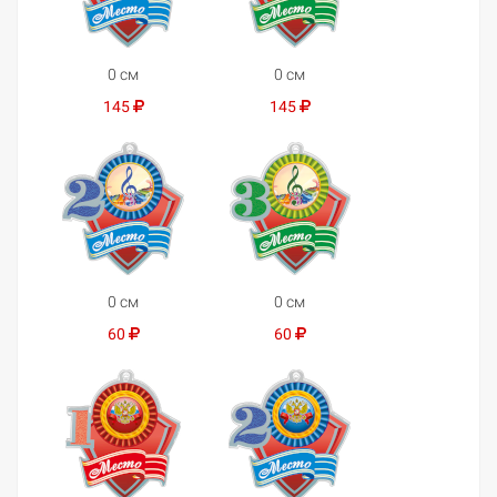
0 см
0 см
145
145
0 см
0 см
60
60