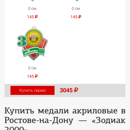
0 см
0 см
145
145
0 см
145
3045
Купить серию
Купить медали акриловые в
Ростове-на-Дону — «Зодиак
2000»