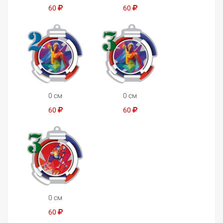
60
60
0 см
0 см
60
60
0 см
60