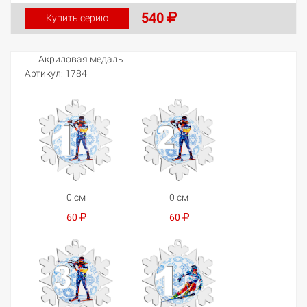
540
Купить серию
Акриловая медаль
Артикул:
1784
0 см
0 см
60
60