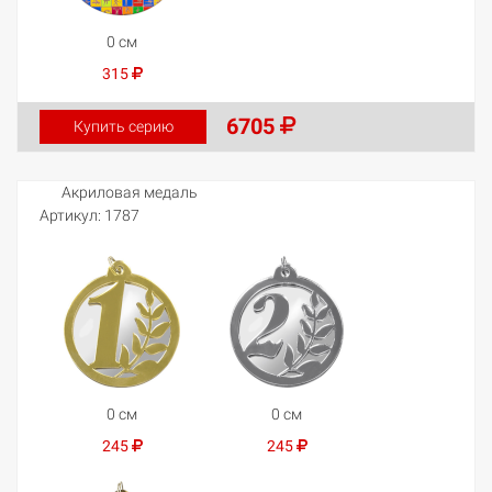
0 см
315
6705
Купить серию
Акриловая медаль
Артикул:
1787
0 см
0 см
245
245