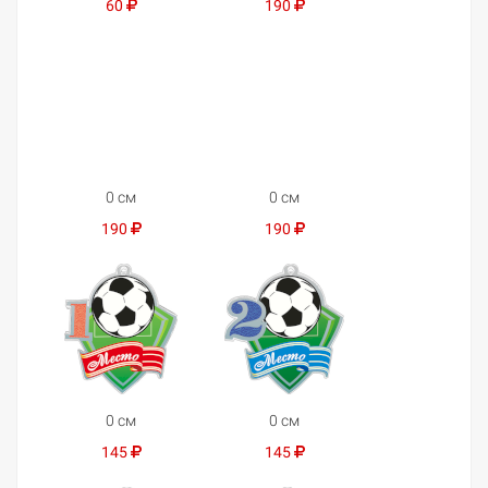
60
190
0 см
0 см
190
190
0 см
0 см
145
145